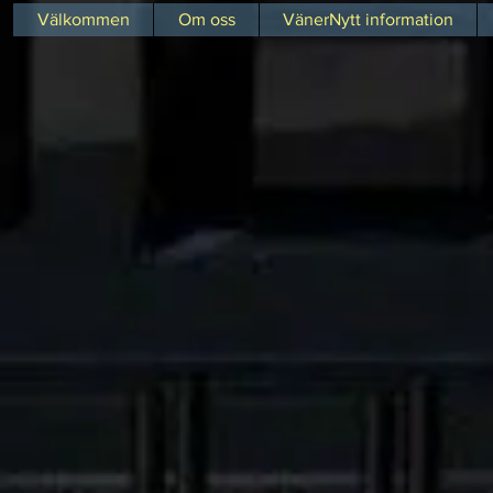
Välkommen
Om oss
VänerNytt information