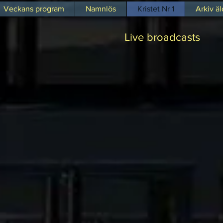
Veckans program
Namnlös
Kristet Nr 1
Arkiv äl
Live broadcasts